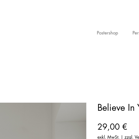
Postershop
Per
Believe In
Pre
29,00 €
exkl. MwSt.
|
zzgl. V