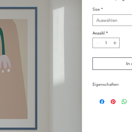
Size
*
Auswählen
Anzahl
*
In
Eigenschaften
• Papierstärke: 0,26 
g/m² (5,57 oz/y²) • O
• Druckqualität: Gicl