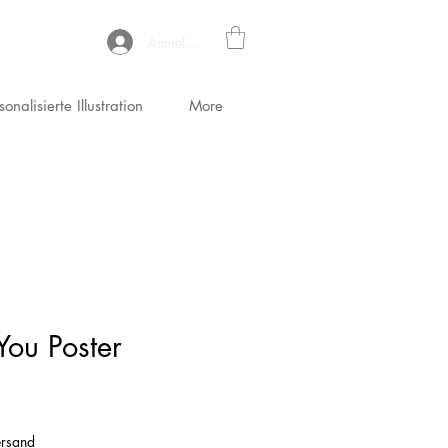
Anmelden
sonalisierte Illustration
More
 You Poster
is
ersand