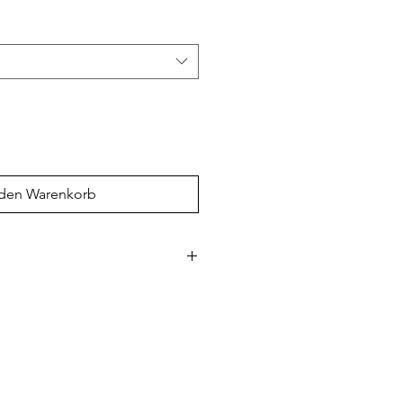
 den Warenkorb
mm (10,3 mil) • Papiergewicht: 189
pazität: 94% • ISO-Helligkeit: 104%
ée